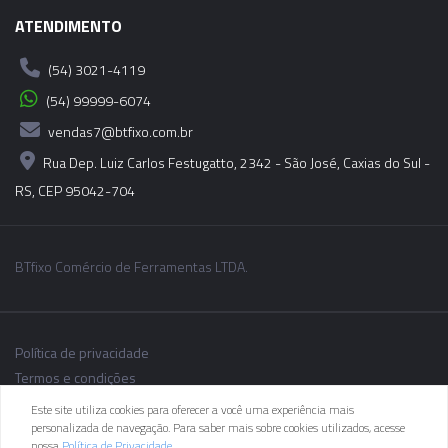
ATENDIMENTO
(54) 3021-4119
(54) 99999-6074
vendas7@btfixo.com.br
Rua Dep. Luiz Carlos Festugatto, 2342 - São José, Caxias do Sul -
RS, CEP 95042-704
BTfixo Comércio de Ferramentas LTDA.
Política de privacidade
Termos e condições
Este site utiliza cookies para oferecer a você uma experiência mais
personalizada de navegação. Para saber mais sobre cookies utilizados, acesse
nossa
Política de Privacidade
.