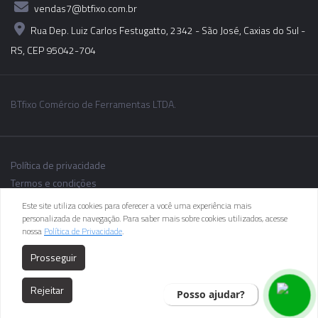
vendas7@btfixo.com.br
Rua Dep. Luiz Carlos Festugatto, 2342 - São José, Caxias do Sul -
RS, CEP 95042-704
BTfixo Comércio de Ferramentas LTDA.
Política de privacidade
Termos e condições
Este site utiliza cookies para oferecer a você uma experiência mais
personalizada de navegação. Para saber mais sobre cookies utilizados, acesse
nossa
Política de Privacidade
.
As informações dos produtos podem sofrer alterações sem aviso
Prosseguir
prévio.
Rejeitar
Posso ajudar?