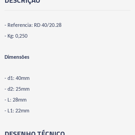
04852 - REDUÇÃO - RD 40/25.28
04853 - REDUÇÃO - RD 40/32.32
- Referencia: RD 40/20.28
04854 - REDUÇÃO - RD 50/16.24
- Kg: 0,250
04855 - REDUÇÃO - RD 50/20.26
Dimensões
04856 - REDUÇÃO - RD 50/25.28
- d1: 40mm
04857 - REDUÇÃO - RD 50/32.32
- d2: 25mm
- L: 28mm
04858 - REDUÇÃO - RD 50/40.36
- L1: 22mm
04859 - REDUÇÃO - RD 63/50.40
DESENHO TÉCNICO