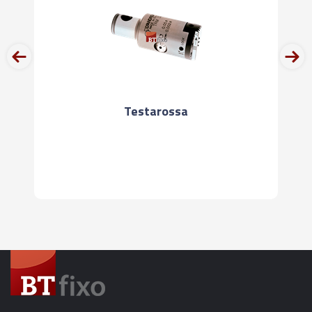
prev
next
Testarossa