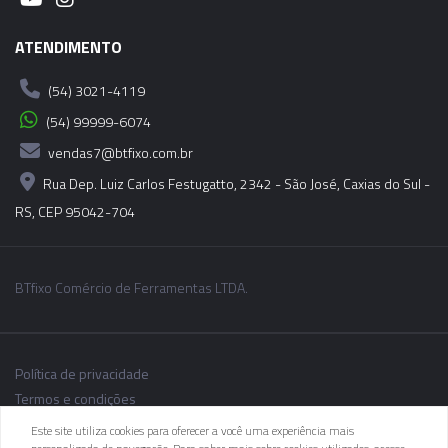
ATENDIMENTO
(54) 3021-4119
(54) 99999-6074
vendas7@btfixo.com.br
Rua Dep. Luiz Carlos Festugatto, 2342 - São José, Caxias do Sul -
RS, CEP 95042-704
BTfixo Comércio de Ferramentas LTDA.
Política de privacidade
Termos e condições
Este site utiliza cookies para oferecer a você uma experiência mais