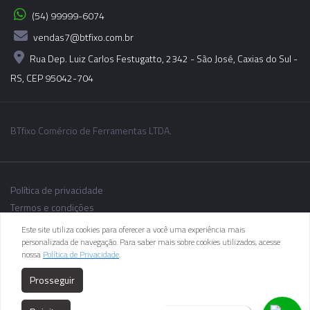
(54) 99999-6074
vendas7@btfixo.com.br
Rua Dep. Luiz Carlos Festugatto, 2342 - São José, Caxias do Sul -
RS, CEP 95042-704
BTfixo Comércio de Ferramentas LTDA.
Política de privacidade
Termos e condições
Este site utiliza cookies para oferecer a você uma experiência mais
personalizada de navegação. Para saber mais sobre cookies utilizados, acesse
nossa
Política de Privacidade
.
As informações dos produtos podem sofrer alterações sem aviso
Prosseguir
prévio.