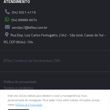
ATENDIMENTO
(54) 3021-4119
(54) 99999-6074
vendas7@btfixo.com.br
Rua Dep. Luiz Carlos Festugatto, 2342 - São José, Caxias do Sul -
RS, CEP 95042-704
BTfixo Comércio de Ferramentas LTDA.
Política de privacidade
Termos e condições
Este site utiliza cookies para oferecer a você uma experiência mais
personalizada de navegação. Para saber mais sobre cookies utilizados, acesse
nossa
Política de Privacidade
.
As informações dos produtos podem sofrer alterações sem aviso