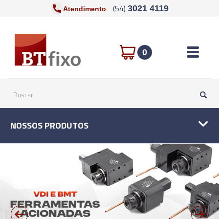
(54)
3021 4119
Atendimento
Toggle n
0
NOSSOS PRODUTOS
prev
next