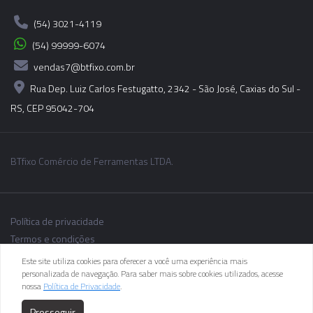
(54) 3021-4119
(54) 99999-6074
vendas7@btfixo.com.br
Rua Dep. Luiz Carlos Festugatto, 2342 - São José, Caxias do Sul -
RS, CEP 95042-704
BTfixo Comércio de Ferramentas LTDA.
Política de privacidade
Termos e condições
Este site utiliza cookies para oferecer a você uma experiência mais
personalizada de navegação. Para saber mais sobre cookies utilizados, acesse
nossa
Política de Privacidade
.
As informações dos produtos podem sofrer alterações sem aviso
Prosseguir