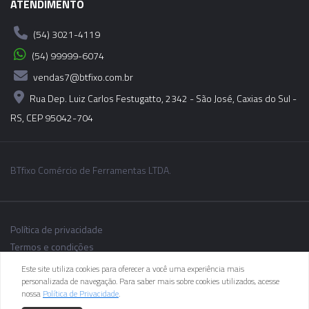
ATENDIMENTO
(54) 3021-4119
(54) 99999-6074
vendas7@btfixo.com.br
Rua Dep. Luiz Carlos Festugatto, 2342 - São José, Caxias do Sul -
RS, CEP 95042-704
BTfixo Comércio de Ferramentas LTDA.
Política de privacidade
Termos e condições
Este site utiliza cookies para oferecer a você uma experiência mais
personalizada de navegação. Para saber mais sobre cookies utilizados, acesse
nossa
Política de Privacidade
.
As informações dos produtos podem sofrer alterações sem aviso