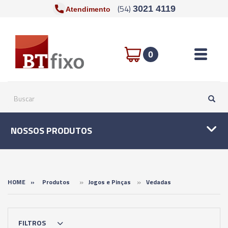
(54)
3021 4119
Atendimento
Toggle n
0
NOSSOS PRODUTOS
»
»
HOME
»
Produtos
Jogos e Pinças
Vedadas
FILTROS