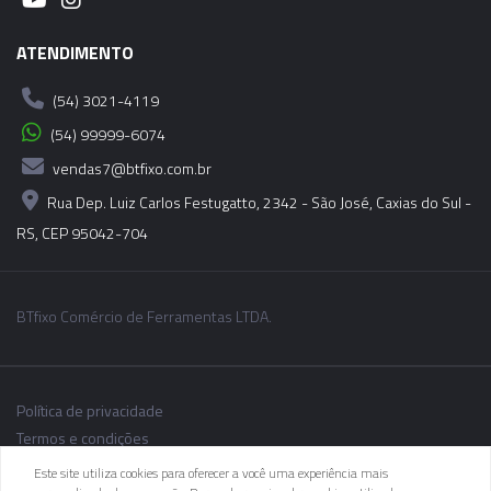
ATENDIMENTO
(54) 3021-4119
(54) 99999-6074
vendas7@btfixo.com.br
Rua Dep. Luiz Carlos Festugatto, 2342 - São José, Caxias do Sul -
RS, CEP 95042-704
BTfixo Comércio de Ferramentas LTDA.
Política de privacidade
Termos e condições
Este site utiliza cookies para oferecer a você uma experiência mais