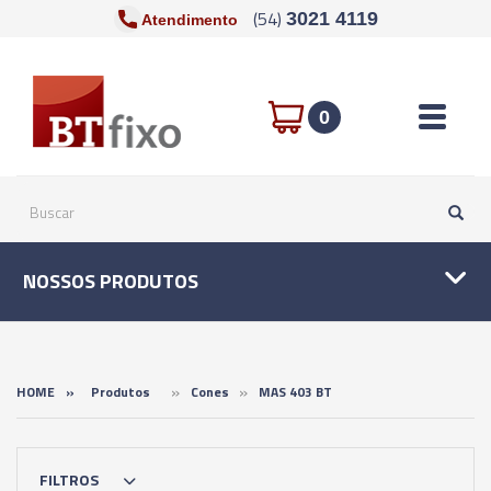
(54)
3021 4119
Atendimento
Toggle n
0
NOSSOS PRODUTOS
»
»
HOME
»
Produtos
Cones
MAS 403 BT
FILTROS