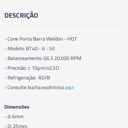
01075 - PORTA BARRA WELDON HQT - BT40 -
DESCRIÇÃO
18 - 63MM
01076 - PORTA BARRA WELDON HQT - BT40 -
20 - 63MM
- Cone Porta Barra Weldon - HQT
- Modelo: BT40 - 6 - 50
01077 - PORTA BARRA WELDON HQT - BT40 -
- Balanceamento: G6.3 20.000 RPM
25 - 90MM
- Precisão:
≥
10µm/x2.5D
01078 - PORTA BARRA WELDON HQT - BT40 -
- Refrigeração: AD/B
32 - 100MM
- Consulte bucha excêntrica
aqui
01079 - PORTA BARRA WELDON HQT - BT40 -
40 - 120MM
Dimensões
- d: 6mm
- D: 25mm