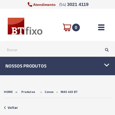
(54)
3021 4119
Atendimento
Toggle n
0
NOSSOS PRODUTOS
»
»
HOME
»
Produtos
Cones
MAS 403 BT
Voltar