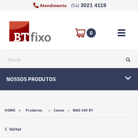
(54)
3021 4119
Atendimento
Toggle n
0
NOSSOS PRODUTOS
»
»
HOME
»
Produtos
Cones
MAS 403 BT
Voltar