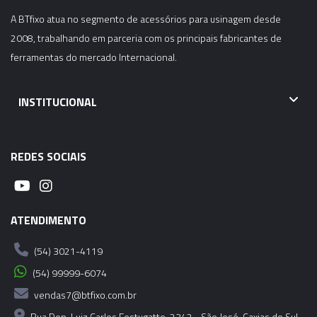
A BTfixo atua no segmento de acessórios para usinagem desde
2008, trabalhando em parceria com os principais fabricantes de
ferramentas do mercado Internacional.
INSTITUCIONAL
REDES SOCIAIS
ATENDIMENTO
(54) 3021-4119
(54) 99999-6074
vendas7@btfixo.com.br
Rua Dep. Luiz Carlos Festugatto, 2342 - São José, Caxias do Sul -