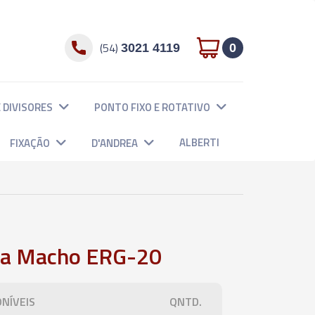
(54)
3021 4119
0
 DIVISORES
PONTO FIXO E ROTATIVO
ALBERTI
FIXAÇÃO
D'ANDREA
ta Macho ERG-20
NÍVEIS
QNTD.