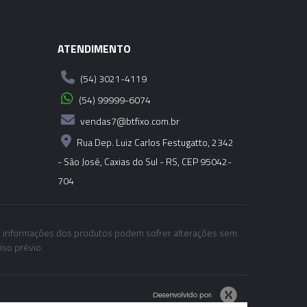
ATENDIMENTO
(54) 3021-4119
(54) 99999-6074
vendas7@btfixo.com.br
Rua Dep. Luiz Carlos Festugatto, 2342
- São José, Caxias do Sul - RS, CEP 95042-
704
 informações dos produtos podem sofrer alterações sem
iso prévio.