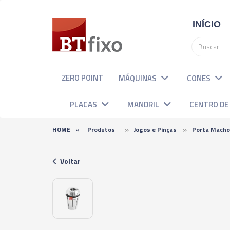
INÍCIO
ZERO POINT
MÁQUINAS
CONES
PLACAS
MANDRIL
CENTRO D
»
»
HOME
»
Produtos
Jogos e Pinças
Porta Mac
Voltar