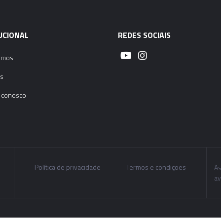
UCIONAL
REDES SOCIAIS
omos
s
 conosco
Política de privacidade
Termos e condições
As
av