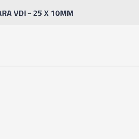
RA VDI - 25 X 10MM
03071 - BUCHA R
03072 - BUCHA R
02211 - BUCHA R
02212 - BUCHA R
03073 - BUCHA R
02213 - BUCHA R
03074 - BUCHA R
02214 - BUCHA R