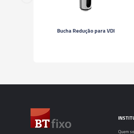
VDI40 Porta Pinça
INSTIT
Quem s