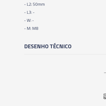
- L2: 50mm
- L3: -
- W: -
- M: M8
DESENHO TÉCNICO