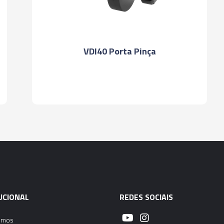
06157 - BUCHA R
Bucha Redução para VDI
UCIONAL
REDES SOCIAIS
omos