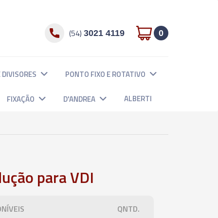
(54)
3021 4119
0
 DIVISORES
PONTO FIXO E ROTATIVO
ALBERTI
FIXAÇÃO
D'ANDREA
ução para VDI
NÍVEIS
QNTD.