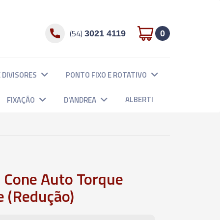
(54)
3021 4119
0
 DIVISORES
PONTO FIXO E ROTATIVO
ALBERTI
FIXAÇÃO
D'ANDREA
a Cone Auto Torque
 (Redução)