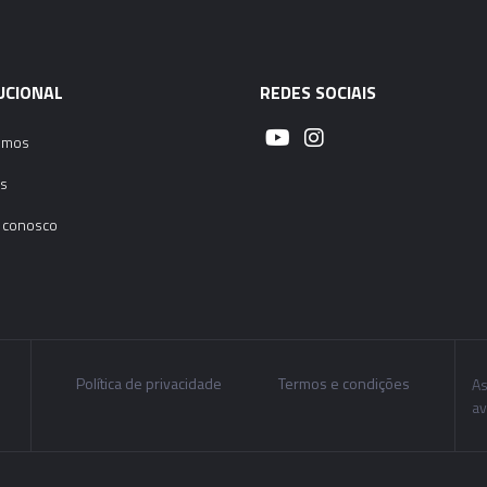
UCIONAL
REDES SOCIAIS
omos
s
 conosco
Política de privacidade
Termos e condições
As
av