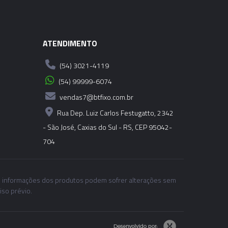
ATENDIMENTO
(54) 3021-4119
(54) 99999-6074
vendas7@btfixo.com.br
Rua Dep. Luiz Carlos Festugatto, 2342
- São José, Caxias do Sul - RS, CEP 95042-
704
 informações dos produtos podem sofrer alterações sem
iso prévio.