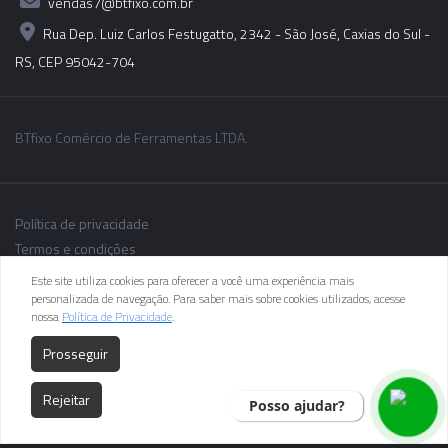
vendas7@btfixo.com.br
Rua Dep. Luiz Carlos Festugatto, 2342 - São José, Caxias do Sul -
RS, CEP 95042-704
BTfixo Comércio de Ferramentas LTDA.
Política de privacidade
Termos e condições
Este site utiliza cookies para oferecer a você uma experiência mais
personalizada de navegação. Para saber mais sobre cookies utilizados, acesse
nossa
Política de Privacidade
.
As informações dos produtos podem sofrer alterações sem aviso
Prosseguir
prévio.
Rejeitar
Posso ajudar?