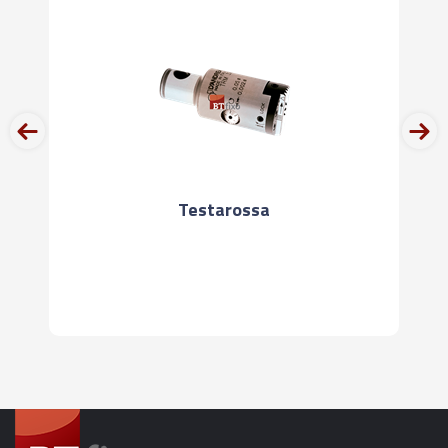
prev
next
Testarossa