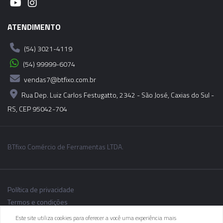
ATENDIMENTO
(54) 3021-4119
(54) 99999-6074
vendas7@btfixo.com.br
Rua Dep. Luiz Carlos Festugatto, 2342 - São José, Caxias do Sul -
RS, CEP 95042-704
BTfixo Comércio de Ferramentas LTDA.
Política de privacidade
Termos e condições
Este site utiliza cookies para oferecer a você uma experiência mais