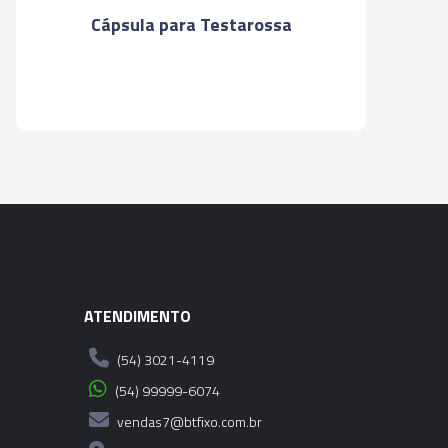
Cápsula para Testarossa
MANDRILHADORA DE MD
 B8.12
MANDRILHADORA DE MD
 B8.14
MANDRILHADORA DE MD
 B8.16
ATENDIMENTO
(54) 3021-4119
(54) 99999-6074
vendas7@btfixo.com.br