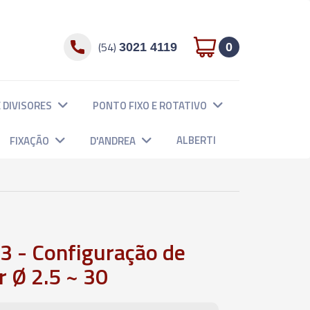
(54)
3021 4119
0
 DIVISORES
PONTO FIXO E ROTATIVO
ALBERTI
FIXAÇÃO
D'ANDREA
 - Configuração de
 Ø 2.5 ~ 30