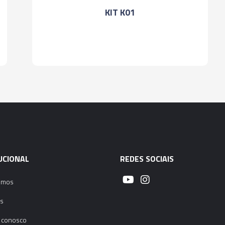
KIT K01
05067 - BARRA 
ANTIVIBRATÓRIA -
05068 - BARRA 
ANTIVIBRATÓRIA -
05069 - BARRA 
ANTIVIBRATÓRIA -
UCIONAL
REDES SOCIAIS
omos
s
 conosco