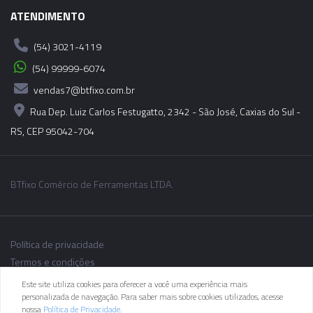
ATENDIMENTO
(54) 3021-4119
(54) 99999-6074
vendas7@btfixo.com.br
Rua Dep. Luiz Carlos Festugatto, 2342 - São José, Caxias do Sul -
RS, CEP 95042-704
BTfixo Comércio de Ferramentas LTDA.
Política de privacidade
Termos e condições
Este site utiliza cookies para oferecer a você uma experiência mais
personalizada de navegação. Para saber mais sobre cookies utilizados, acesse
nossa
Política de Privacidade
.