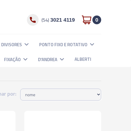
(54)
3021 4119
0
 DIVISORES
PONTO FIXO E ROTATIVO
ALBERTI
FIXAÇÃO
D'ANDREA
ar por: