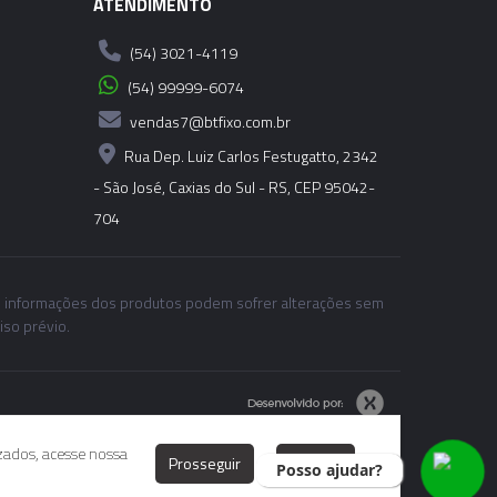
ATENDIMENTO
(54) 3021-4119
(54) 99999-6074
vendas7@btfixo.com.br
Rua Dep. Luiz Carlos Festugatto, 2342
- São José, Caxias do Sul - RS, CEP 95042-
704
 informações dos produtos podem sofrer alterações sem
iso prévio.
izados, acesse nossa
Prosseguir
Rejeitar
Posso ajudar?