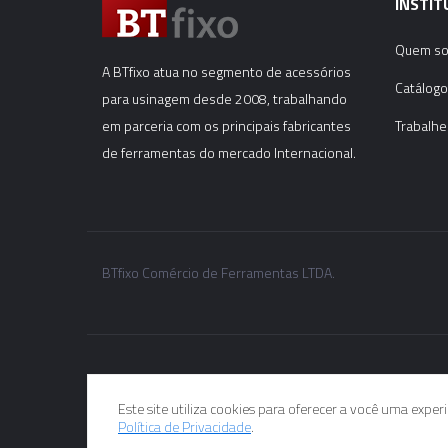
INSTIT
Quem s
A BTfixo atua no segmento de acessórios
Catálogo
para usinagem desde 2008, trabalhando
em parceria com os principais fabricantes
Trabalhe
de ferramentas do mercado Internacional.
BTfixo Comércio de Ferramentas LTDA.
Este site utiliza cookies para oferecer a você uma expe
Política de Privacidade
.