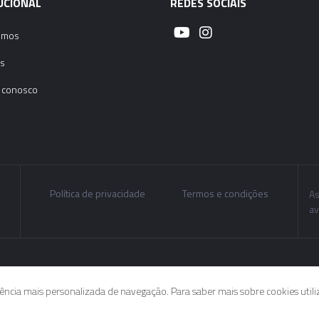
UCIONAL
REDES SOCIAIS
omos
s
 conosco
Política de privacidade
Termos e condições
As
av
riência mais personalizada de navegação. Para saber mais sobre cookies util