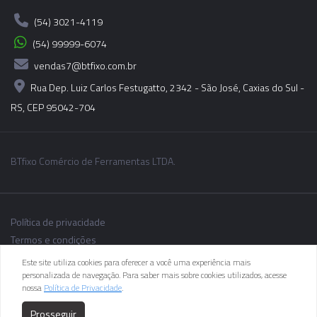
(54) 3021-4119
(54) 99999-6074
vendas7@btfixo.com.br
Rua Dep. Luiz Carlos Festugatto, 2342 - São José, Caxias do Sul -
RS, CEP 95042-704
BTfixo Comércio de Ferramentas LTDA.
Política de privacidade
Termos e condições
Este site utiliza cookies para oferecer a você uma experiência mais
personalizada de navegação. Para saber mais sobre cookies utilizados, acesse
nossa
Política de Privacidade
.
As informações dos produtos podem sofrer alterações sem aviso
Prosseguir
prévio.