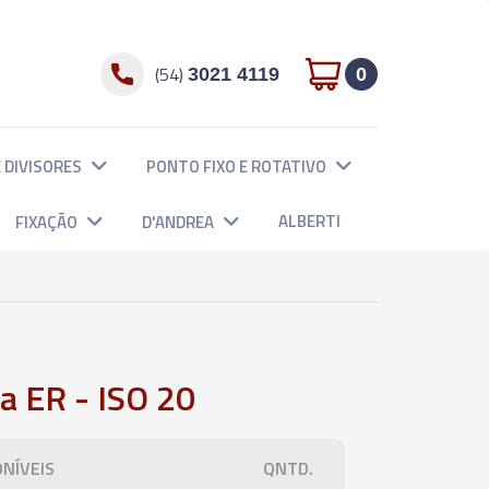
(54)
3021 4119
0
 DIVISORES
PONTO FIXO E ROTATIVO
ALBERTI
FIXAÇÃO
D'ANDREA
a ER - ISO 20
NÍVEIS
QNTD.