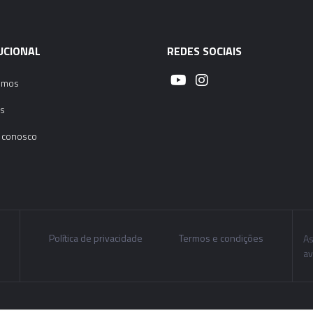
UCIONAL
REDES SOCIAIS
omos
s
 conosco
Política de privacidade
Termos e condições
As
av