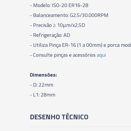
- Modelo: ISO-20 ER16-28
- Balanceamento: G2.5/30.000RPM
- Precisão
≥
10µm/x2.5D
- Refrigeração: AD
- Utiliza Pinça ER-16 (1 a 00mm) e porca mod
- Consulte pinças e acessórios
aqui
Dimensões:
- D: 22mm
- L1: 28mm
DESENHO TÉCNICO