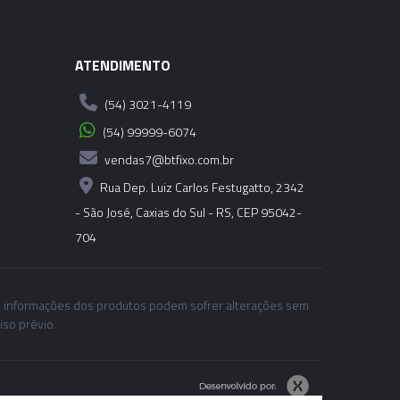
ATENDIMENTO
(54) 3021-4119
(54) 99999-6074
vendas7@btfixo.com.br
Rua Dep. Luiz Carlos Festugatto, 2342
- São José, Caxias do Sul - RS, CEP 95042-
704
 informações dos produtos podem sofrer alterações sem
iso prévio.