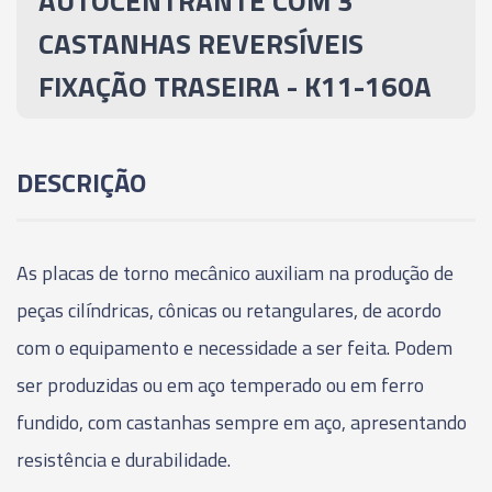
AUTOCENTRANTE COM 3
CASTANHAS REVERSÍVEIS FIXAÇÃO TRASEIRA -
CASTANHAS REVERSÍVEIS
K11-400A
FIXAÇÃO TRASEIRA - K11-160A
05664 - PLACA AUTOCENTRANTE COM 3
CASTANHAS REVERSÍVEIS FIXAÇÃO TRASEIRA -
K11-500A
DESCRIÇÃO
06176 - PLACA AUTOCENTRANTE COM 3
CASTANHAS REVERSÍVEIS - FIXAÇÃO TRASEIRA -
K11-630A
As placas de torno mecânico auxiliam na produção de
peças cilíndricas, cônicas ou retangulares, de acordo
com o equipamento e necessidade a ser feita. Podem
ser produzidas ou em aço temperado ou em ferro
fundido, com castanhas sempre em aço, apresentando
resistência e durabilidade.