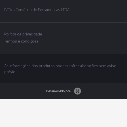
BTfixo Comércio de Ferramentas LTDA.
Política de privacidade
Termos e condições
As informações dos produtos podem sofrer alterações sem aviso
prévio.