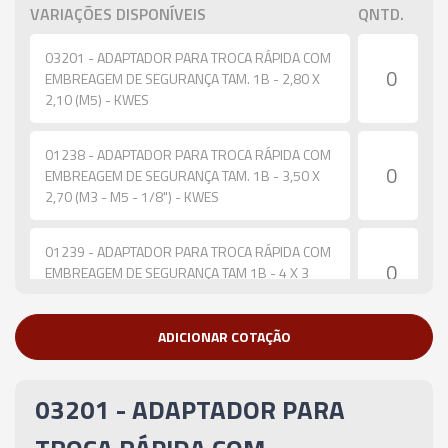
VARIAÇÕES DISPONÍVEIS
QNTD.
03201 - ADAPTADOR PARA TROCA RÁPIDA COM
EMBREAGEM DE SEGURANÇA TAM. 1B - 2,80 X
2,10 (M5) - KWES
01238 - ADAPTADOR PARA TROCA RÁPIDA COM
EMBREAGEM DE SEGURANÇA TAM. 1B - 3,50 X
2,70 (M3 - M5 - 1/8") - KWES
01239 - ADAPTADOR PARA TROCA RÁPIDA COM
EMBREAGEM DE SEGURANÇA TAM 1B - 4 X 3
(M3,5 - M4) - KWES
ADICIONAR COTAÇÃO
01684 - ADAPTADOR PARA TROCA RÁPIDA COM
EMBREAGEM DE SEGURANÇA TAM. 1B - 4,50 X
3,40 (M4 - M6 - 5/32" - 1/4") - KWES
03201 - ADAPTADOR PARA
02813 - ADAPTADOR PARA TROCA RÁPIDA COM