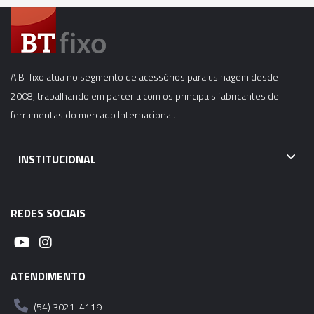
EMBREAGEM DE SEGURANÇA TAM. 3B - 16,00 X
12,00 (M20 – G1/2”) - KWES
01951 - ADAPTADOR PARA TROCA RÁPIDA COM
EMBREAGEM DE SEGURANÇA TAM. 3B - 18,00 X
A BTfixo atua no segmento de acessórios para usinagem desde
14,50 (M22 – G5/8” – 7/8”) - KWES
2008, trabalhando em parceria com os principais fabricantes de
ferramentas do mercado Internacional.
02828 - ADAPTADOR PARA TROCA RÁPIDA COM
EMBREAGEM DE SEGURANÇA TAM. 3B - 18,00 X
14,50 (M24 – G5/8” – 7/8”) - KWES
INSTITUCIONAL
01952 - ADAPTADOR PARA TROCA RÁPIDA COM
EMBREAGEM DE SEGURANÇA TAM. 3B - 20,00 X
REDES SOCIAIS
16,00 (M27 – G3/4” – 1”) - KWES
01953 - ADAPTADOR PARA TROCA RÁPIDA COM
ATENDIMENTO
EMBREAGEM DE SEGURANÇA TAM. 3B - 22,00 X
18,00 (M30 – G7/8” – 1.1/8”) - KWES
(54) 3021-4119