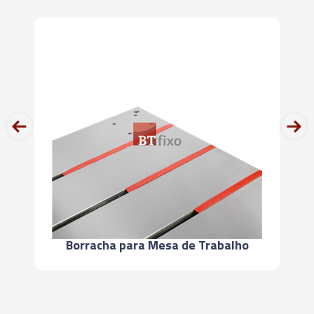
01702 - ADAPTADOR PARA TROCA RÁPIDA COM
EMBREAGEM DE SEGURANÇA TAM 2B - 18,00 X
14,50 (M24 - G5/8" - 7/8") - KWES
02357 - ADAPTADOR PARA TROCA RÁPIDA COM
EMBREAGEM DE SEGURANÇA TAM 3B - 11,00 X
prev
next
9,00 (M14 - G1/4" - 9/16") - KWES
02358 - ADAPTADOR PARA TROCA RÁPIDA COM
EMBREAGEM DE SEGURANÇA TAM. 3B- 12,00 X
9,00 (M16 – G3/8” – 5/8”) - KWES
02359 - ADAPTADOR PARA TROCA RÁPIDA COM
Borracha para Mesa de Trabalho
EMBREAGEM DE SEGURANÇA TAM. 3B - 14,00 X
11,00 (M18 – 3/4”) - KWES
01950 - ADAPTADOR PARA TROCA RÁPIDA COM