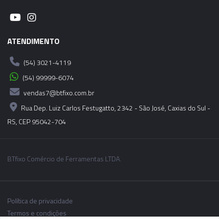
ATENDIMENTO
(54) 3021-4119
(54) 99999-6074
vendas7@btfixo.com.br
Rua Dep. Luiz Carlos Festugatto, 2342 - São José, Caxias do Sul -
RS, CEP 95042-704
BTfixo Comércio de Ferramentas LTDA.
Política de privacidade
Termos e condições