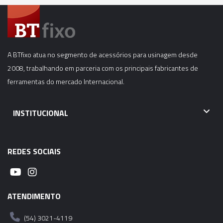
EMBREAGEM DE SEGURANÇA TAM. 3B - 16,00 X
12,00 (M20 – G1/2”) - KWES
01951 - ADAPTADOR PARA TROCA RÁPIDA COM
EMBREAGEM DE SEGURANÇA TAM. 3B - 18,00 X
A BTfixo atua no segmento de acessórios para usinagem desde
14,50 (M22 – G5/8” – 7/8”) - KWES
2008, trabalhando em parceria com os principais fabricantes de
ferramentas do mercado Internacional.
02828 - ADAPTADOR PARA TROCA RÁPIDA COM
EMBREAGEM DE SEGURANÇA TAM. 3B - 18,00 X
14,50 (M24 – G5/8” – 7/8”) - KWES
INSTITUCIONAL
01952 - ADAPTADOR PARA TROCA RÁPIDA COM
EMBREAGEM DE SEGURANÇA TAM. 3B - 20,00 X
REDES SOCIAIS
16,00 (M27 – G3/4” – 1”) - KWES
01953 - ADAPTADOR PARA TROCA RÁPIDA COM
ATENDIMENTO
EMBREAGEM DE SEGURANÇA TAM. 3B - 22,00 X
18,00 (M30 – G7/8” – 1.1/8”) - KWES
(54) 3021-4119