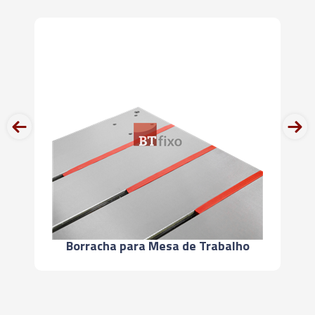
01702 - ADAPTADOR PARA TROCA RÁPIDA COM
EMBREAGEM DE SEGURANÇA TAM 2B - 18,00 X
14,50 (M24 - G5/8" - 7/8") - KWES
02357 - ADAPTADOR PARA TROCA RÁPIDA COM
EMBREAGEM DE SEGURANÇA TAM 3B - 11,00 X
prev
next
9,00 (M14 - G1/4" - 9/16") - KWES
02358 - ADAPTADOR PARA TROCA RÁPIDA COM
EMBREAGEM DE SEGURANÇA TAM. 3B- 12,00 X
9,00 (M16 – G3/8” – 5/8”) - KWES
02359 - ADAPTADOR PARA TROCA RÁPIDA COM
Borracha para Mesa de Trabalho
EMBREAGEM DE SEGURANÇA TAM. 3B - 14,00 X
11,00 (M18 – 3/4”) - KWES
01950 - ADAPTADOR PARA TROCA RÁPIDA COM