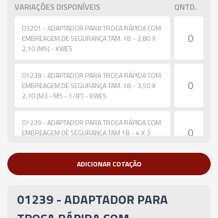
VARIAÇÕES DISPONÍVEIS
QNTD.
03201 - ADAPTADOR PARA TROCA RÁPIDA COM
EMBREAGEM DE SEGURANÇA TAM. 1B - 2,80 X
2,10 (M5) - KWES
01238 - ADAPTADOR PARA TROCA RÁPIDA COM
EMBREAGEM DE SEGURANÇA TAM. 1B - 3,50 X
2,70 (M3 - M5 - 1/8") - KWES
01239 - ADAPTADOR PARA TROCA RÁPIDA COM
EMBREAGEM DE SEGURANÇA TAM 1B - 4 X 3
(M3,5 - M4) - KWES
ADICIONAR COTAÇÃO
01684 - ADAPTADOR PARA TROCA RÁPIDA COM
EMBREAGEM DE SEGURANÇA TAM. 1B - 4,50 X
3,40 (M4 - M6 - 5/32" - 1/4") - KWES
01239 - ADAPTADOR PARA
02813 - ADAPTADOR PARA TROCA RÁPIDA COM