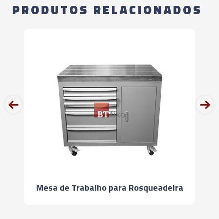
PRODUTOS RELACIONADOS
01702 - ADAPTADOR PARA TROCA RÁPIDA COM
EMBREAGEM DE SEGURANÇA TAM 2B - 18,00 X
14,50 (M24 - G5/8" - 7/8") - KWES
02357 - ADAPTADOR PARA TROCA RÁPIDA COM
EMBREAGEM DE SEGURANÇA TAM 3B - 11,00 X
9,00 (M14 - G1/4" - 9/16") - KWES
prev
next
02358 - ADAPTADOR PARA TROCA RÁPIDA COM
EMBREAGEM DE SEGURANÇA TAM. 3B- 12,00 X
9,00 (M16 – G3/8” – 5/8”) - KWES
02359 - ADAPTADOR PARA TROCA RÁPIDA COM
EMBREAGEM DE SEGURANÇA TAM. 3B - 14,00 X
Mesa de Trabalho para Rosqueadeira
11,00 (M18 – 3/4”) - KWES
01950 - ADAPTADOR PARA TROCA RÁPIDA COM