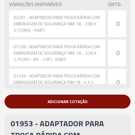
VARIAÇÕES DISPONÍVEIS
QNTD.
03201 - ADAPTADOR PARA TROCA RÁPIDA COM
EMBREAGEM DE SEGURANÇA TAM. 1B - 2,80 X
2,10 (M5) - KWES
01238 - ADAPTADOR PARA TROCA RÁPIDA COM
EMBREAGEM DE SEGURANÇA TAM. 1B - 3,50 X
2,70 (M3 - M5 - 1/8") - KWES
01239 - ADAPTADOR PARA TROCA RÁPIDA COM
EMBREAGEM DE SEGURANÇA TAM 1B - 4 X 3
(M3,5 - M4) - KWES
ADICIONAR COTAÇÃO
01684 - ADAPTADOR PARA TROCA RÁPIDA COM
EMBREAGEM DE SEGURANÇA TAM. 1B - 4,50 X
3,40 (M4 - M6 - 5/32" - 1/4") - KWES
01953 - ADAPTADOR PARA
02813 - ADAPTADOR PARA TROCA RÁPIDA COM