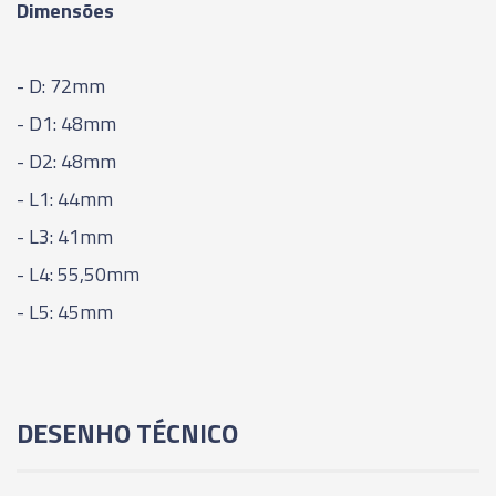
Dimensões
01243 - ADAPTADOR PARA TROCA RÁPIDA COM
EMBREAGEM DE SEGURANÇA TAM. 1B - 8,00 X
- D: 72mm
6,20 (M8 - 5/16") - KWES
- D1: 48mm
01679 - ADAPTADOR PARA TROCA RÁPIDA COM
- D2: 48mm
EMBREAGEM DE SEGURANÇA TAM. 1B- 9,00 X
7,00 (M12 - 3/8" - 1/2") - KWES
- L1: 44mm
- L3: 41mm
01244 - ADAPTADOR PARA TROCA RÁPIDA COM
- L4: 55,50mm
EMBREAGEM DE SEGURANÇA TAM. 1B - 10,00 X
8,00 (M10) - KWES
- L5: 45mm
01245 - ADAPTADOR PARA TROCA RÁPIDA COM
EMBREAGEM DE SEGURANÇA TAM. 1B - 11,00 X
9,00 (M14 - G1/4" - 9/16") - KWES
DESENHO TÉCNICO
02137 - ADAPTADOR PARA TROCA RÁPIDA COM
EMBREAGEM DE SEGURANÇA TAM. 2B- 6,00 X