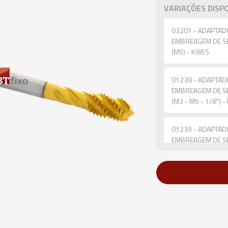
VARIAÇÕES DISPO
03201 - ADAPTAD
EMBREAGEM DE SEG
(M5) - KWES
01238 - ADAPTAD
EMBREAGEM DE SEG
(M3 - M5 - 1/8") 
01239 - ADAPTAD
EMBREAGEM DE SEG
M4) - KWES
01684 - ADAPTAD
EMBREAGEM DE SEG
(M4 - M6 - 5/32" -
02813 - ADAPTAD