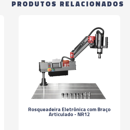
PRODUTOS RELACIONADOS
01702 - ADAPTAD
EMBREAGEM DE SE
(M24 - G5/8" - 7/
02357 - ADAPTAD
EMBREAGEM DE SE
(M14 - G1/4" - 9/
02358 - ADAPTAD
EMBREAGEM DE SE
(M16 – G3/8” – 5/
02359 - ADAPTAD
EMBREAGEM DE SE
Rosqueadeira Eletrônica com Braço
(M18 – 3/4”) - KW
Articulado - NR12
01950 - ADAPTAD