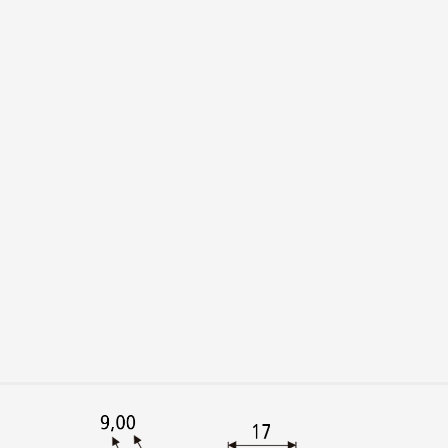
01243 - ADAPTAD
EMBREAGEM DE SEG
(M8 - 5/16") - KW
01679 - ADAPTAD
EMBREAGEM DE SE
(M12 - 3/8" - 1/2"
01244 - ADAPTAD
EMBREAGEM DE SEG
(M10) - KWES
01245 - ADAPTAD
EMBREAGEM DE SEG
(M14 - G1/4" - 9/
02137 - ADAPTAD
EMBREAGEM DE SE