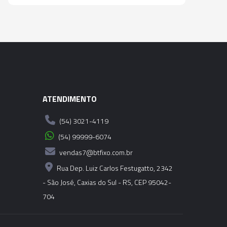
GURANÇA TAM. 3B - 16,00 X 12,00
KWES
OR PARA TROCA RÁPIDA COM
GURANÇA TAM. 3B - 18,00 X 14,50
8”) - KWES
OR PARA TROCA RÁPIDA COM
ATENDIMENTO
GURANÇA TAM. 3B - 18,00 X 14,50
8”) - KWES
(54) 3021-4119
(54) 99999-6074
OR PARA TROCA RÁPIDA COM
vendas7@btfixo.com.br
GURANÇA TAM. 3B - 20,00 X 16,00
) - KWES
Rua Dep. Luiz Carlos Festugatto, 2342
- São José, Caxias do Sul - RS, CEP 95042-
OR PARA TROCA RÁPIDA COM
704
GURANÇA TAM. 3B - 22,00 X 18,00
1/8”) - KWES