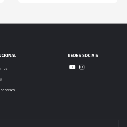
EMBREAGEM DE SE
(M20 – G1/2”) - 
01951 - ADAPTAD
EMBREAGEM DE SE
(M22 – G5/8” – 7/
02828 - ADAPTAD
UCIONAL
REDES SOCIAIS
EMBREAGEM DE SE
(M24 – G5/8” – 7/
omos
s
01952 - ADAPTAD
EMBREAGEM DE SE
 conosco
(M27 – G3/4” – 1”
01953 - ADAPTAD
EMBREAGEM DE SE
(M30 – G7/8” – 1.