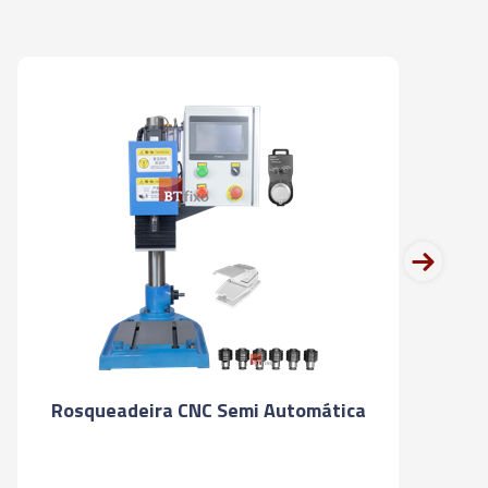
OR PARA TROCA RÁPIDA COM
GURANÇA TAM 2B - 18,00 X 14,50
8") - KWES
OR PARA TROCA RÁPIDA COM
GURANÇA TAM 3B - 11,00 X 9,00
16") - KWES
next
OR PARA TROCA RÁPIDA COM
GURANÇA TAM. 3B- 12,00 X 9,00
8”) - KWES
OR PARA TROCA RÁPIDA COM
GURANÇA TAM. 3B - 14,00 X 11,00
Rosqueadeira CNC Semi Automática
ES
OR PARA TROCA RÁPIDA COM