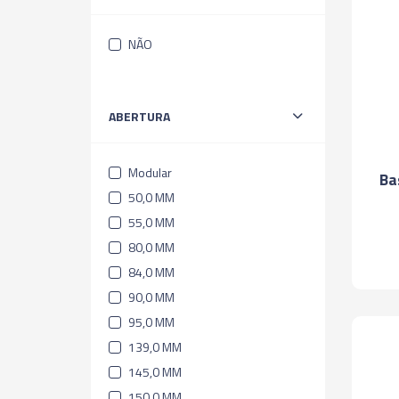
NÃO
ABERTURA
Modular
Ba
50,0 MM
55,0 MM
80,0 MM
84,0 MM
90,0 MM
95,0 MM
139,0 MM
145,0 MM
150,0 MM