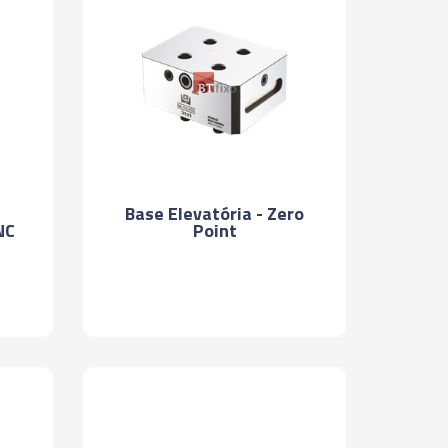
Base Elevatória - Zero
NC
Point