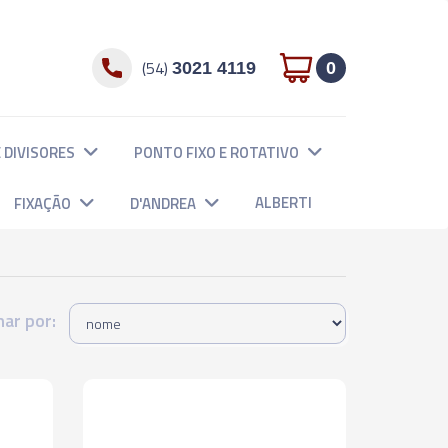
(54)
3021 4119
0
 DIVISORES
PONTO FIXO E ROTATIVO
ALBERTI
FIXAÇÃO
D'ANDREA
ar por: