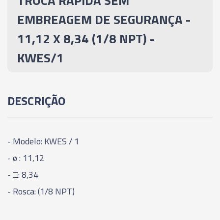
TROCA RÁPIDA SEM
EMBREAGEM DE SEGURANÇA - 17,78 X 13,49
EMBREAGEM DE SEGURANÇA -
(3/8 NPT) - KWES/2
11,12 X 8,34 (1/8 NPT) -
03207 - ADAPTADOR PARA TROCA RÁPIDA SEM
KWES/1
EMBREAGEM DE SEGURANÇA - 23,02 X 17,25
(3/4 NPT) - KWES/3
DESCRIÇÃO
- Modelo: KWES / 1
- ø : 11,12
- □: 8,34
- Rosca: (1/8 NPT)