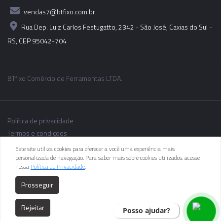
vendas7@btfixo.com.br
Rua Dep. Luiz Carlos Festugatto, 2342 - São José, Caxias do Sul -
RS, CEP 95042-704
BTfixo Comércio de Ferramentas LTDA.
Política de privacidade
Termos e condições
Este site utiliza cookies para oferecer a você uma experiência mais
personalizada de navegação. Para saber mais sobre cookies utilizados, acesse
nossa
Política de Privacidade
.
As informações dos produtos podem sofrer alterações sem aviso
Prosseguir
prévio.
Rejeitar
Posso ajudar?