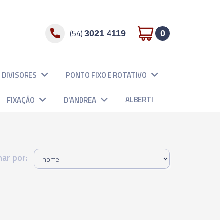
(54)
3021 4119
0
 DIVISORES
PONTO FIXO E ROTATIVO
ALBERTI
FIXAÇÃO
D'ANDREA
ar por: