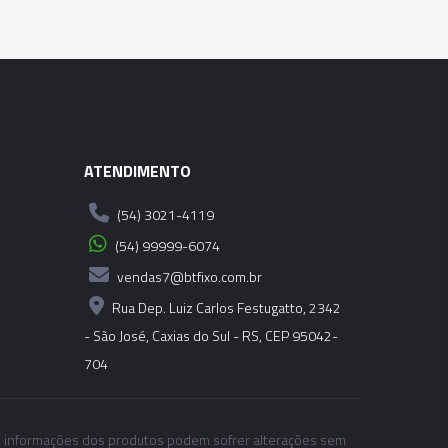
ATENDIMENTO
(54) 3021-4119
(54) 99999-6074
vendas7@btfixo.com.br
Rua Dep. Luiz Carlos Festugatto, 2342
- São José, Caxias do Sul - RS, CEP 95042-
704
 informações dos produtos podem sofrer alterações sem