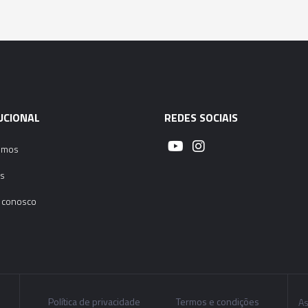
UCIONAL
REDES SOCIAIS
omos
s
 conosco
Política de privacidade
Termos e condições
As