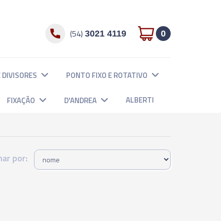
(54)
3021 4119
0
 DIVISORES
PONTO FIXO E ROTATIVO
ALBERTI
FIXAÇÃO
D'ANDREA
ar por: