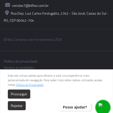
vendas7@btfixo.com.br
Rua Dep. Luiz Carlos Festugatto, 2342 - São José, Caxias do Sul -
RS, CEP 95042-704
BTfixo Comércio de Ferramentas LTDA.
Política de privacidade
Termos e condições
Este site utiliza cookies para oferecer a você uma experiência mais
personalizada de navegação. Para saber mais sobre cookies utilizados, acesse
nossa
Política de Privacidade
.
As informações dos produtos podem sofrer alterações sem aviso
Prosseguir
prévio.
Rejeitar
Posso ajudar?