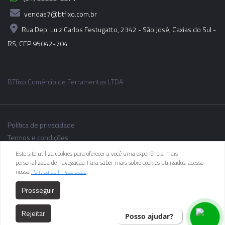
vendas7@btfixo.com.br
Rua Dep. Luiz Carlos Festugatto, 2342 - São José, Caxias do Sul -
RS, CEP 95042-704
BTfixo Comércio de Ferramentas LTDA.
Política de privacidade
Termos e condições
Este site utiliza cookies para oferecer a você uma experiência mais
personalizada de navegação. Para saber mais sobre cookies utilizados, acesse
nossa
Política de Privacidade
.
As informações dos produtos podem sofrer alterações sem aviso
Prosseguir
prévio.
Rejeitar
Posso ajudar?