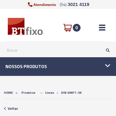
(54)
3021 4119
Atendimento
Toggle n
0
NOSSOS PRODUTOS
»
»
HOME
»
Produtos
Cones
DIN 69871-SK
Voltar