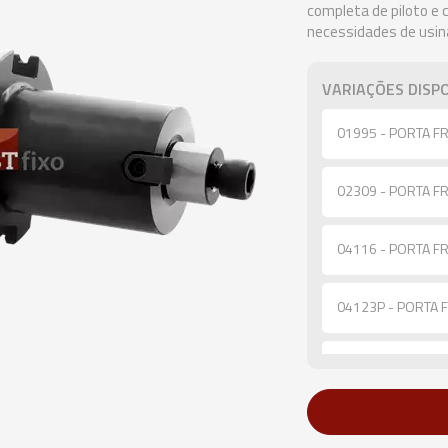
completa de piloto e
necessidades de usin
VARIAÇÕES DISPO
01995 - PORTA FR
02309 - PORTA FR
04116 - PORTA FR
04123P - PORTA F
04120 - PORTA FR
01996 - PORTA FR