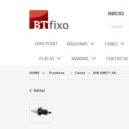
INÍCIO
ZERO POINT
MÁQUINAS
CONES
PLACAS
MANDRIL
CENTRO D
»
»
HOME
»
Produtos
Cones
DIN 69871-SK
Voltar