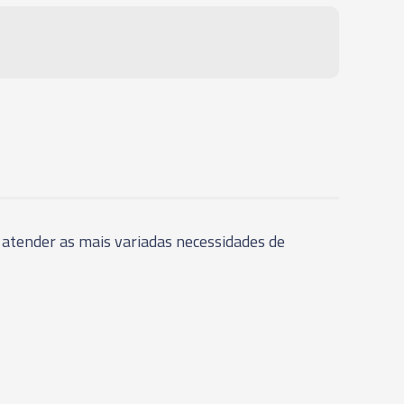
ESA FACEAR - SK40 - 22 - 100MM
ESA FACEAR - SK40 - 22 - 160MM
RESA FACEAR - SK40 - 22 - 200MM
ESA FACEAR - SK40 - 22 - 300MM
 atender as mais variadas necessidades de
ESA FACEAR - SK40 - 27 - 50MM
ESA FACEAR - SK40 - 27 - 100MM
ESA FACEAR - SK40 - 27 - 160MM
RESA FACEAR - SK40 - 27 - 200MM