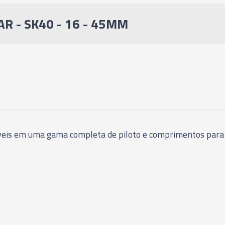
01862 - PORTA FR
R - SK40 - 16 - 45MM
04117 - PORTA FR
02518P - PORTA F
04121 - PORTA FR
níveis em uma gama completa de piloto e comprimentos para
01997 - PORTA FR
02150 - PORTA FR
04118 - PORTA FR
02519P - PORTA F