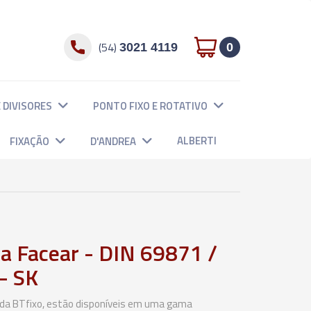
(54)
3021 4119
0
 DIVISORES
PONTO FIXO E ROTATIVO
ALBERTI
FIXAÇÃO
D'ANDREA
sa Facear - DIN 69871 /
- SK
 da BTfixo, estão disponíveis em uma gama