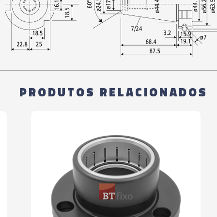
02414P - PORTA F
03905P - PORTA F
02407P - PORTA F
PRODUTOS RELACIONADOS
01790P - PORTA F
02070P - PORTA F
02412P - PORTA F
02415P - PORTA F
03906P - PORTA F