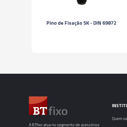
Pino de Fixação SK - DIN 69872
INSTIT
Quem s
A BTfixo atua no segmento de acessórios