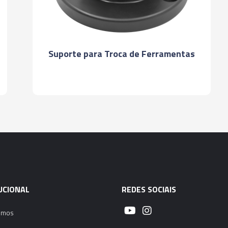
02408P - PORTA F
02066P - PORTA F
Suporte para Troca de Ferramentas
02071P - PORTA F
02413P - PORTA F
02416P - PORTA F
03907P - PORTA F
UCIONAL
REDES SOCIAIS
02409P - PORTA F
omos
02067P - PORTA F