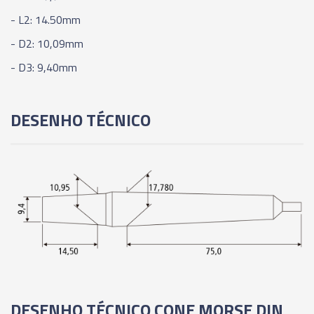
- L2: 14.50mm
00717 - HASTE CÔNICA - CM5 - B18
- D2: 10,09mm
- D3: 9,40mm
00718 - HASTE CÔNICA - CM5 - B22
DESENHO TÉCNICO
00719 - HASTE CÔNICA - CM5 - B24
DESENHO TÉCNICO CONE MORSE DIN