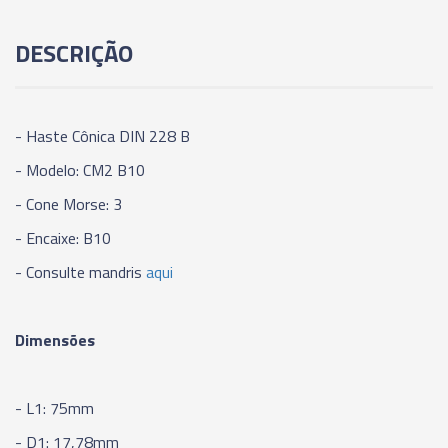
00709 - HASTE CÔNICA - CM3 - B18
DESCRIÇÃO
00710 - HASTE CÔNICA - CM3 - B22
- Haste Cônica DIN 228 B
00711 - HASTE CÔNICA - CM3 - B24
- Modelo: CM2 B10
- Cone Morse: 3
00712 - HASTE CÔNICA - CM4 - B16
- Encaixe: B10
- Consulte mandris
00713 - HASTE CÔNICA - CM4 - B18
aqui
00714 - HASTE CÔNICA - CM4 - B22
Dimensões
00715 - HASTE CÔNICA - CM4 - B24
- L1: 75mm
- D1: 17,78mm
00716 - HASTE CÔNICA - CM5 - B16