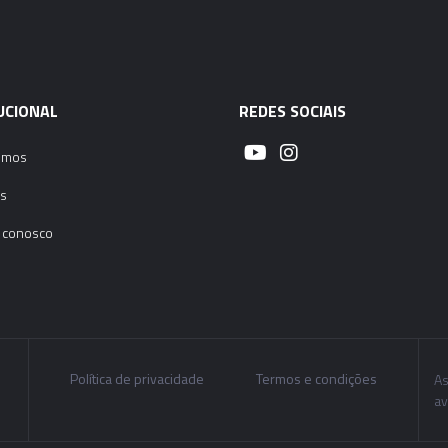
UCIONAL
REDES SOCIAIS
omos
s
 conosco
Política de privacidade
Termos e condições
As
av