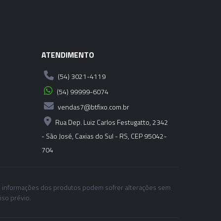
ATENDIMENTO
(54) 3021-4119
(54) 99999-6074
vendas7@btfixo.com.br
Rua Dep. Luiz Carlos Festugatto, 2342
- São José, Caxias do Sul - RS, CEP 95042-
704
 informações dos produtos podem sofrer alterações sem
iso prévio.