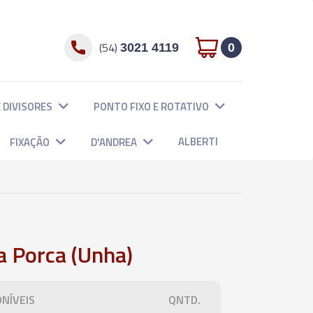
(54)
3021 4119
0
 DIVISORES
PONTO FIXO E ROTATIVO
ALBERTI
FIXAÇÃO
D'ANDREA
a Porca (Unha)
NÍVEIS
QNTD.