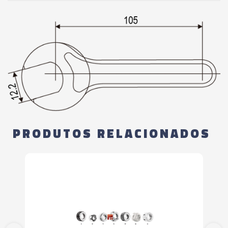
PRODUTOS RELACIONADOS