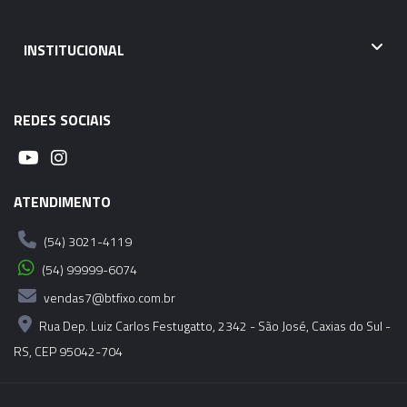
INSTITUCIONAL
REDES SOCIAIS
ATENDIMENTO
(54) 3021-4119
(54) 99999-6074
vendas7@btfixo.com.br
Rua Dep. Luiz Carlos Festugatto, 2342 - São José, Caxias do Sul -
RS, CEP 95042-704