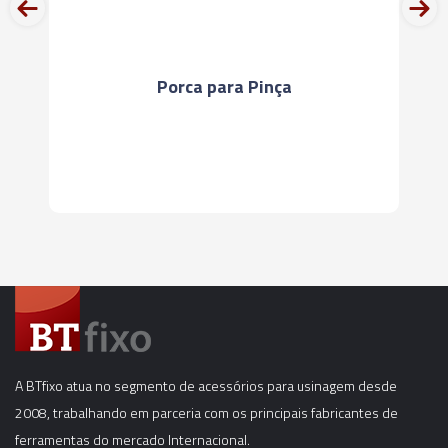
prev
next
Porca para Pinça
A BTfixo atua no segmento de acessórios para usinagem desde
2008, trabalhando em parceria com os principais fabricantes de
ferramentas do mercado Internacional.