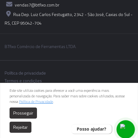
vendas7@btfixo.com.br
Rua Dep. Luiz Carlos Festugatto, 2342 - São José, Caxias do Sul -
RS, CEP 95042-704
BTfixo Comércio de Ferramentas LTDA.
Política de privacidade
Termos e condições
Este site utiliza cookies para oferecer a você uma experiência mais
personalizada de navegação. Para saber mais sobre cookies utilizados, acesse
nossa
Política de Privacidade
.
As informações dos produtos podem sofrer alterações sem aviso
Prosseguir
prévio.
Rejeitar
Posso ajudar?