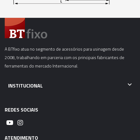
06322 - CONE MODULAR CBH - SK50-CBH4-
350MM
06323 - CONE MODULAR CBH - SK50-CBH5-
125MM
A BTfixo atua no segmento de acessórios para usinagem desde
06324 - CONE MODULAR CBH - SK50-CBH5-
2008, trabalhando em parceria com os principais fabricantes de
150MM
ferramentas do mercado Internacional.
06325 - CONE MODULAR CBH - SK50-CBH5-
180MM
INSTITUCIONAL
06326 - CONE MODULAR CBH - SK50-CBH5-
240MM
REDES SOCIAIS
06327 - CONE MODULAR CBH - SK50-CBH5-
270MM
ATENDIMENTO