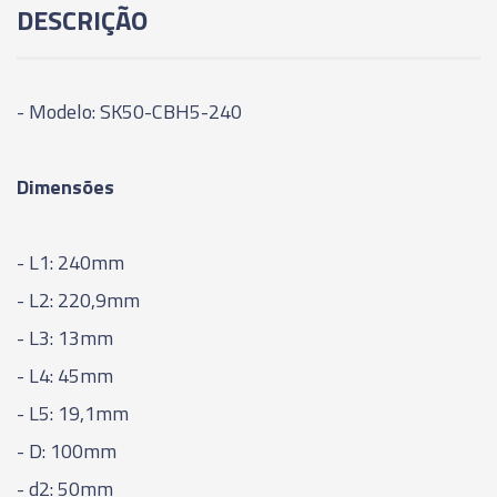
DESCRIÇÃO
175MM
06311 - CONE MODULAR CBH - SK50-CBH2-
205MM
- Modelo: SK50-CBH5-240
06312 - CONE MODULAR CBH - SK50-CBH3-
Dimensões
125MM
06313 - CONE MODULAR CBH - SK50-CBH3-
- L1: 240mm
155MM
- L2: 220,9mm
06314 - CONE MODULAR CBH - SK50-CBH3-
- L3: 13mm
185MM
- L4: 45mm
- L5: 19,1mm
06315 - CONE MODULAR CBH - SK50-CBH3-
215MM
- D: 100mm
- d2: 50mm