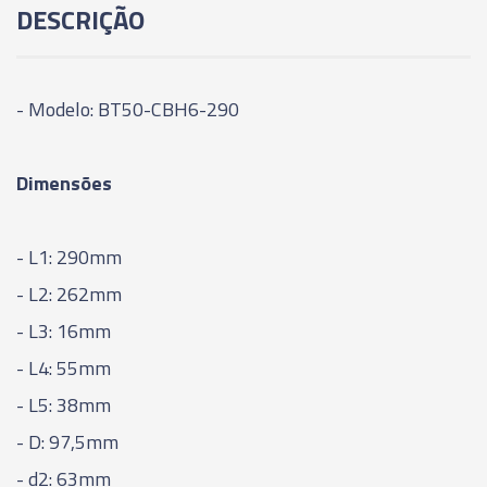
DESCRIÇÃO
175MM
06276 - CONE MODULAR CBH - BT50-CBH2-
205MM
- Modelo: BT50-CBH6-290
06277 - CONE MODULAR CBH - BT50-CBH3-
Dimensões
125MM
06278 - CONE MODULAR CBH - BT50-CBH3-
- L1: 290mm
155MM
- L2: 262mm
06279 - CONE MODULAR CBH - BT50-CBH3-
- L3: 16mm
185MM
- L4: 55mm
- L5: 38mm
06280 - CONE MODULAR CBH - BT50-CBH3-
215MM
- D: 97,5mm
- d2: 63mm