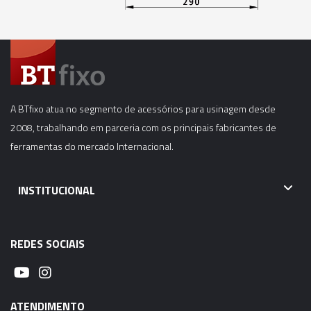
06287 - CONE MODULAR CBH - BT50-CBH4-
350MM
06288 - CONE MODULAR CBH - BT50-CBH5-
105MM
A BTfixo atua no segmento de acessórios para usinagem desde
06289 - CONE MODULAR CBH - BT50-CBH5-
2008, trabalhando em parceria com os principais fabricantes de
150MM
ferramentas do mercado Internacional.
06290 - CONE MODULAR CBH - BT50-CBH5-
180MM
INSTITUCIONAL
06291 - CONE MODULAR CBH - BT50-CBH5-
240MM
REDES SOCIAIS
06292 - CONE MODULAR CBH - BT50-CBH5-
270MM
ATENDIMENTO