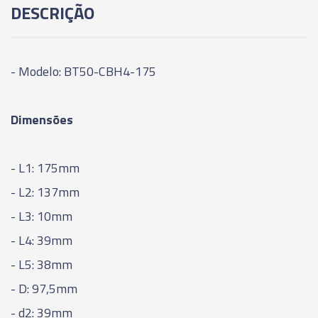
DESCRIÇÃO
175MM
06276 - CONE MODULAR CBH - BT50-CBH2-
205MM
- Modelo: BT50-CBH4-175
06277 - CONE MODULAR CBH - BT50-CBH3-
Dimensões
125MM
06278 - CONE MODULAR CBH - BT50-CBH3-
- L1: 175mm
155MM
- L2: 137mm
06279 - CONE MODULAR CBH - BT50-CBH3-
- L3: 10mm
185MM
- L4: 39mm
- L5: 38mm
06280 - CONE MODULAR CBH - BT50-CBH3-
215MM
- D: 97,5mm
- d2: 39mm