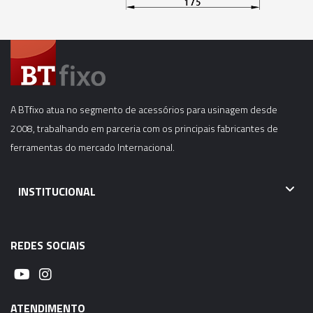
06287 - CONE MODULAR CBH - BT50-CBH4-
350MM
06288 - CONE MODULAR CBH - BT50-CBH5-
105MM
A BTfixo atua no segmento de acessórios para usinagem desde
06289 - CONE MODULAR CBH - BT50-CBH5-
2008, trabalhando em parceria com os principais fabricantes de
150MM
ferramentas do mercado Internacional.
06290 - CONE MODULAR CBH - BT50-CBH5-
180MM
INSTITUCIONAL
06291 - CONE MODULAR CBH - BT50-CBH5-
240MM
REDES SOCIAIS
06292 - CONE MODULAR CBH - BT50-CBH5-
270MM
ATENDIMENTO