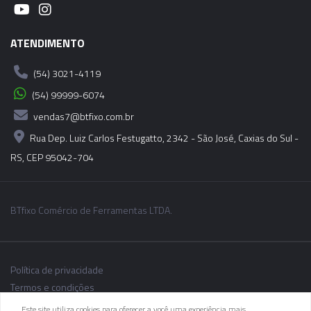
06043 - CONE MODULAR CBH - BT40-CBH6-
200MM
ATENDIMENTO
06044 - CONE MODULAR CBH - BT40-CBH6-
(54) 3021-4119
250MM
(54) 99999-6074
vendas7@btfixo.com.br
06045 - CONE MODULAR CBH - BT40-CBH6-
300MM
Rua Dep. Luiz Carlos Festugatto, 2342 - São José, Caxias do Sul -
RS, CEP 95042-704
BTfixo Comércio de Ferramentas LTDA.
Política de privacidade
Termos e condições
Este site utiliza cookies para oferecer a você uma experiência mais