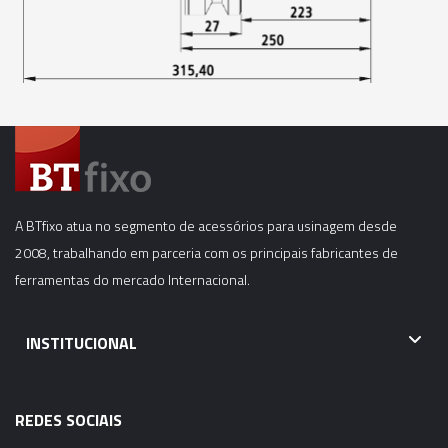
06037 - CONE MODULAR CBH - BT40-CBH5-
175MM
06038 - CONE MODULAR CBH - BT40-CBH5-
205MM
06039 - CONE MODULAR CBH - BT40-CBH5-
250MM
A BTfixo atua no segmento de acessórios para usinagem desde
06040 - CONE MODULAR CBH - BT40-CBH6-
2008, trabalhando em parceria com os principais fabricantes de
55MM
ferramentas do mercado Internacional.
06041 - CONE MODULAR CBH - BT40-CBH6-
115MM
INSTITUCIONAL
06042 - CONE MODULAR CBH - BT40-CBH6-
165MM
REDES SOCIAIS