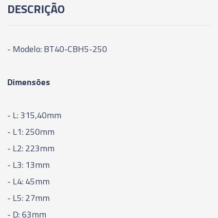
DESCRIÇÃO
95MM
06025 - CONE MODULAR CBH - BT40-CBH3-
125MM
- Modelo: BT40-CBH5-250
06026 - CONE MODULAR CBH - BT40-CBH3-
Dimensões
155MM
06027 - CONE MODULAR CBH - BT40-CBH3-
- L: 315,40mm
185MM
- L1: 250mm
06029 - CONE MODULAR CBH - BT40-CBH4-
- L2: 223mm
85MM
- L3: 13mm
- L4: 45mm
06030 - CONE MODULAR CBH - BT40-CBH4-
135MM
- L5: 27mm
- D: 63mm