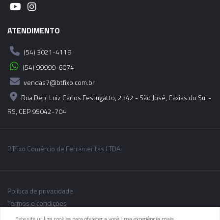
06043 - CONE MODULAR CBH - BT40-CBH6-
200MM
ATENDIMENTO
06044 - CONE MODULAR CBH - BT40-CBH6-
(54) 3021-4119
250MM
(54) 99999-6074
vendas7@btfixo.com.br
06045 - CONE MODULAR CBH - BT40-CBH6-
300MM
Rua Dep. Luiz Carlos Festugatto, 2342 - São José, Caxias do Sul -
RS, CEP 95042-704
BTfixo Comércio de Ferramentas LTDA.
Política de privacidade
Termos e condições
Este site utiliza cookies para oferecer a você uma experiência mais