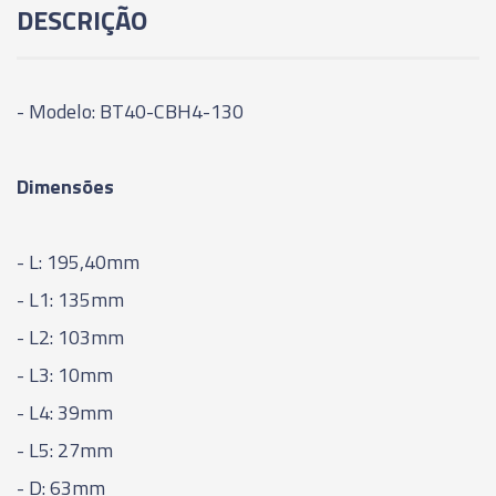
DESCRIÇÃO
95MM
06025 - CONE MODULAR CBH - BT40-CBH3-
125MM
- Modelo: BT40-CBH4-130
06026 - CONE MODULAR CBH - BT40-CBH3-
Dimensões
155MM
06027 - CONE MODULAR CBH - BT40-CBH3-
- L: 195,40mm
185MM
- L1: 135mm
06029 - CONE MODULAR CBH - BT40-CBH4-
- L2: 103mm
85MM
- L3: 10mm
- L4: 39mm
06030 - CONE MODULAR CBH - BT40-CBH4-
135MM
- L5: 27mm
- D: 63mm