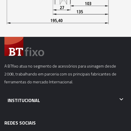
06037 - CONE MODULAR CBH - BT40-CBH5-
175MM
06038 - CONE MODULAR CBH - BT40-CBH5-
205MM
06039 - CONE MODULAR CBH - BT40-CBH5-
250MM
A BTfixo atua no segmento de acessórios para usinagem desde
06040 - CONE MODULAR CBH - BT40-CBH6-
2008, trabalhando em parceria com os principais fabricantes de
55MM
ferramentas do mercado Internacional.
06041 - CONE MODULAR CBH - BT40-CBH6-
115MM
INSTITUCIONAL
06042 - CONE MODULAR CBH - BT40-CBH6-
165MM
REDES SOCIAIS