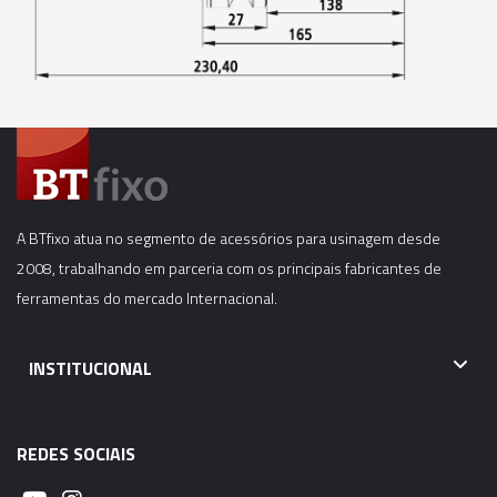
06037 - CONE MODULAR CBH - BT40-CBH5-
175MM
06038 - CONE MODULAR CBH - BT40-CBH5-
205MM
06039 - CONE MODULAR CBH - BT40-CBH5-
250MM
A BTfixo atua no segmento de acessórios para usinagem desde
06040 - CONE MODULAR CBH - BT40-CBH6-
2008, trabalhando em parceria com os principais fabricantes de
55MM
ferramentas do mercado Internacional.
06041 - CONE MODULAR CBH - BT40-CBH6-
INSTITUCIONAL
115MM
06042 - CONE MODULAR CBH - BT40-CBH6-
REDES SOCIAIS
165MM