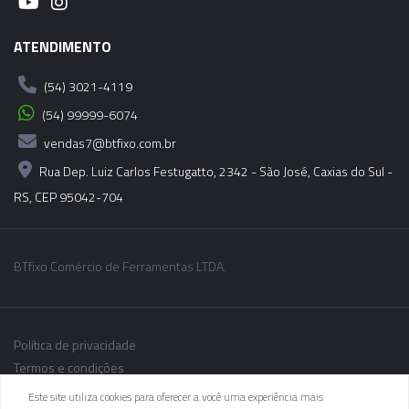
06043 - CONE MODULAR CBH - BT40-CBH6-
200MM
ATENDIMENTO
(54) 3021-4119
06044 - CONE MODULAR CBH - BT40-CBH6-
250MM
(54) 99999-6074
vendas7@btfixo.com.br
06045 - CONE MODULAR CBH - BT40-CBH6-
Rua Dep. Luiz Carlos Festugatto, 2342 - São José, Caxias do Sul -
300MM
RS, CEP 95042-704
BTfixo Comércio de Ferramentas LTDA.
Política de privacidade
Termos e condições
Este site utiliza cookies para oferecer a você uma experiência mais