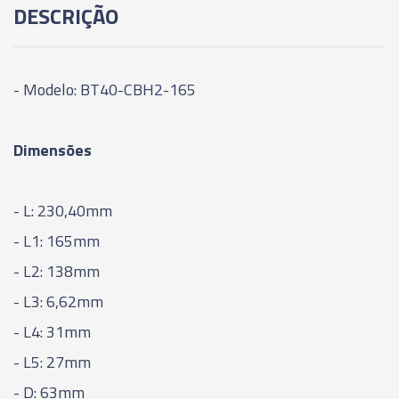
DESCRIÇÃO
95MM
06025 - CONE MODULAR CBH - BT40-CBH3-
125MM
- Modelo: BT40-CBH2-165
06026 - CONE MODULAR CBH - BT40-CBH3-
Dimensões
155MM
06027 - CONE MODULAR CBH - BT40-CBH3-
- L: 230,40mm
185MM
- L1: 165mm
06029 - CONE MODULAR CBH - BT40-CBH4-
- L2: 138mm
85MM
- L3: 6,62mm
- L4: 31mm
06030 - CONE MODULAR CBH - BT40-CBH4-
135MM
- L5: 27mm
- D: 63mm