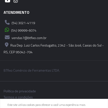
06043 - CONE MODULAR CBH - BT40-CBH6-
200MM
ATENDIMENTO
(54) 3021-4119
06044 - CONE MODULAR CBH - BT40-CBH6-
250MM
(54) 99999-6074
vendas7@btfixo.com.br
06045 - CONE MODULAR CBH - BT40-CBH6-
Rua Dep. Luiz Carlos Festugatto, 2342 - São José, Caxias do Sul -
300MM
RS, CEP 95042-704
BTfixo Comércio de Ferramentas LTDA.
Política de privacidade
Termos e condições
Este site utiliza cookies para oferecer a você uma experiência mais