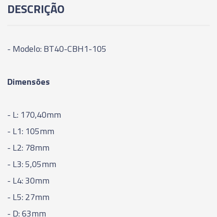
DESCRIÇÃO
95MM
06025 - CONE MODULAR CBH - BT40-CBH3-
125MM
- Modelo: BT40-CBH1-105
06026 - CONE MODULAR CBH - BT40-CBH3-
Dimensões
155MM
06027 - CONE MODULAR CBH - BT40-CBH3-
- L: 170,40mm
185MM
- L1: 105mm
06029 - CONE MODULAR CBH - BT40-CBH4-
- L2: 78mm
85MM
- L3: 5,05mm
- L4: 30mm
06030 - CONE MODULAR CBH - BT40-CBH4-
135MM
- L5: 27mm
- D: 63mm