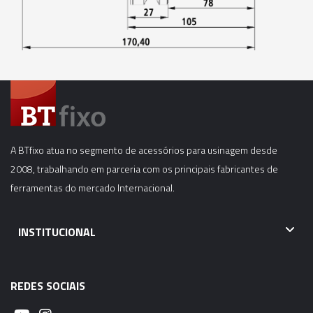
06037 - CONE MODULAR CBH - BT40-CBH5-
175MM
06038 - CONE MODULAR CBH - BT40-CBH5-
205MM
06039 - CONE MODULAR CBH - BT40-CBH5-
250MM
A BTfixo atua no segmento de acessórios para usinagem desde
06040 - CONE MODULAR CBH - BT40-CBH6-
2008, trabalhando em parceria com os principais fabricantes de
55MM
ferramentas do mercado Internacional.
06041 - CONE MODULAR CBH - BT40-CBH6-
INSTITUCIONAL
115MM
06042 - CONE MODULAR CBH - BT40-CBH6-
REDES SOCIAIS
165MM