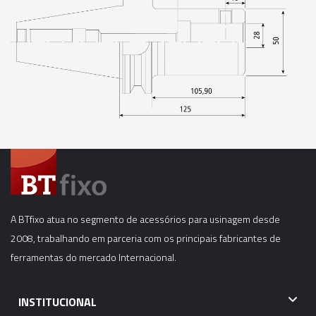
06913 - CONE MODULAR CBH - SK40 - CBH4-
125MM
06914 - CONE MODULAR CBH - SK40 - CBH4-
175MM
06915 - CONE MODULAR CBH - SK40 - CBH4-
205MM
06916 - CONE MODULAR CBH - SK40 - CBH4-
250MM
06918 - CONE MODULAR CBH - SK40 - CBH5-
A BTfixo atua no segmento de acessórios para usinagem desde
75MM
2008, trabalhando em parceria com os principais fabricantes de
ferramentas do mercado Internacional.
06919 - CONE MODULAR CBH - SK40 - CBH5-
125MM
INSTITUCIONAL