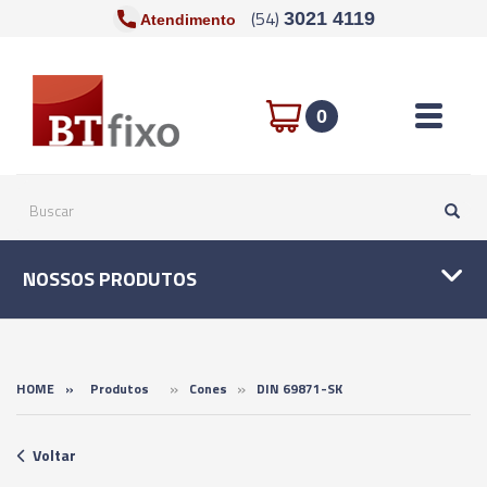
(54)
3021 4119
Atendimento
Toggle n
0
NOSSOS PRODUTOS
»
»
HOME
»
Produtos
Cones
DIN 69871-SK
Voltar