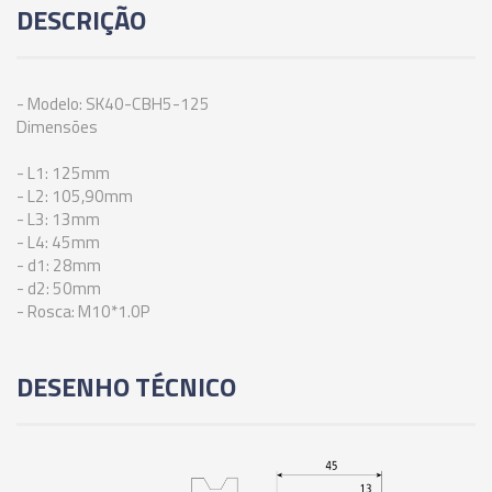
DESCRIÇÃO
95MM
06908 - CONE MODULAR CBH - SK40 - CBH3-
125MM
- Modelo: SK40-CBH5-125
Dimensões
06909 - CONE MODULAR CBH - SK40 - CBH3-
- L1: 125mm
155MM
- L2: 105,90mm
- L3: 13mm
- L4: 45mm
06910 - CONE MODULAR CBH - SK40 - CBH3-
- d1: 28mm
185MM
- d2: 50mm
- Rosca: M10*1.0P
06911 - CONE MODULAR CBH - SK40 - CBH3-
205MM
DESENHO TÉCNICO
06912 - CONE MODULAR CBH - SK40 - CBH4-
85MM